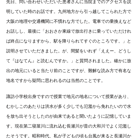
先日、問い合わせいただいた患者さんに当院までのアクセスを説
明していた時のお話です。九州地方から引っ越してこられた方で
大阪の地理や交通機関に不慣れな方でした。電車での乗換えなど
お話しし、最後に「おおさか東線で放出行きに乗っていただけれ
ば終点になりますから、駅を降りられてすぐのところです。」と
説明させていただきました。が、間髪をいれず「ええー、どうし
て『はなてん』と読むんですか。」と質問されました。確かに放
出の地元にいると当たり前のことですが、難解な読み方で有名な
地名ですから疑問に思われるのは当然のことです。
諏訪小学校出身ですので授業で地元の地名について授業があり、
むかしこのあたりは洪水が多く少しでも氾濫から免れたいので水
を放ち出そうとしたのが由来であると聞いたように記憶していま
す。現在第二寝屋川に流れ込む長瀬川が昔の大和川でよく氾濫し
たそうです。昭和時代、私が子どもの頃も台風が来ると長瀬川か