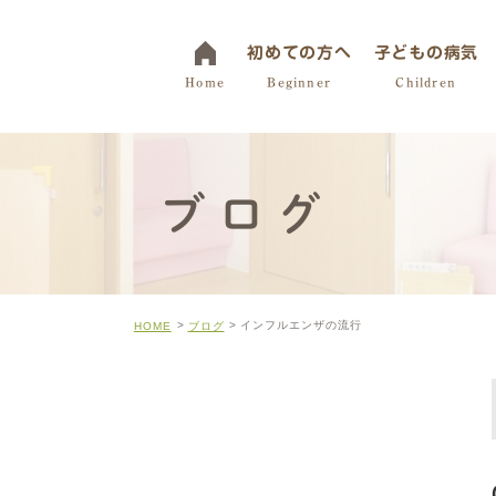
初めての方へ
子どもの病気
Home
Beginner
Children
「みみ」の病気
ブログ
「はな」の病気
「のど」の病気
「くび」の病気
インフルエンザの流行
HOME
ブログ
中耳炎
アレルギー性鼻