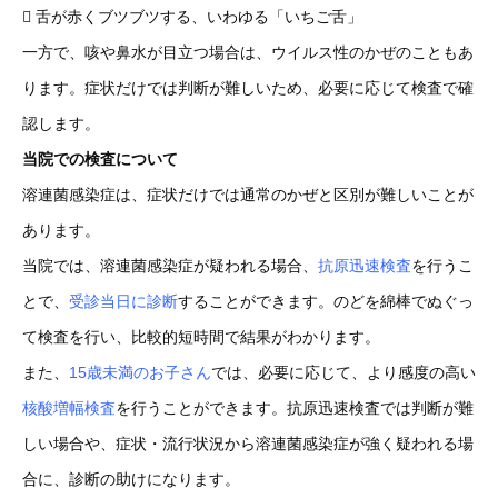
 舌が赤くブツブツする、いわゆる「いちご舌」
一方で、咳や鼻水が目立つ場合は、ウイルス性のかぜのこともあ
ります。症状だけでは判断が難しいため、必要に応じて検査で確
認します。
当院での検査について
溶連菌感染症は、症状だけでは通常のかぜと区別が難しいことが
あります。
当院では、溶連菌感染症が疑われる場合、
抗原迅速検査
を行うこ
とで、
受診当日に診断
することができます。のどを綿棒でぬぐっ
て検査を行い、比較的短時間で結果がわかります。
また、
15歳未満のお子さん
では、必要に応じて、より感度の高い
核酸増幅検査
を行うことができます。抗原迅速検査では判断が難
しい場合や、症状・流行状況から溶連菌感染症が強く疑われる場
合に、診断の助けになります。