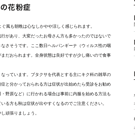
秋の花粉症
よぐ風も朝晩は心なしかやや涼しく感じられます。
流行があり、大変だったお母さん方も多かったのではないで
きなさそうです。ここ数日ヘルパンギーナ（ウィルス性の咽
がまだおられます。全身状態は良好ですが少し痛いので食事
くなっています。ブタクサを代表とする主にキク科の雑草の
粉症と分かっておられる方は症状が出始めたら受診をお勧め
川・野原など）に行かれる場合は事前に内服を始める方法も
ている方も秋は症状が出やすくなるのでご注意ください。
少し頑張りましょう。