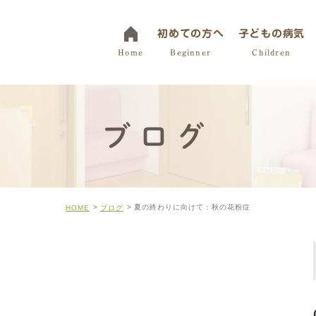
初めての方へ
子どもの病気
Home
Beginner
Children
「みみ」の病気
ブログ
「はな」の病気
「のど」の病気
「くび」の病気
夏の終わりに向けて：秋の花粉症
HOME
ブログ
中耳炎
アレルギー性鼻